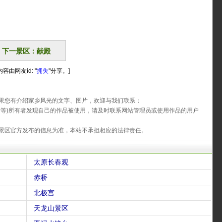
下一景区：献殿
容由网友id: "
拥失
"分享。]
果您有介绍家乡风光的文字、图片，欢迎与我们联系；
片等)所有者发现自己的作品被使用，请及时联系网站管理员或使用作品的用户
景区官方发布的信息为准，本站不承担相应的法律责任。
太原长春观
赤桥
北极宫
天龙山景区