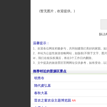
(暂无图片，欢迎提供。)
[以上内
温馨提示：
1、欢迎各位网友积极参与，共同创建我们美好的家园。如
2、本站为公益性旅游攻略网站，如版权(不限于文字、图
id，我们在核实权属后，将在3个工作日内删除。
3、文中提及的旅游景区官网网址仅供参考，如有变动，以
推荐邻近的晋源区景点
明秀寺
隋代虞弘墓
春秋大墓
晋农之窗农业主题博览园
AA