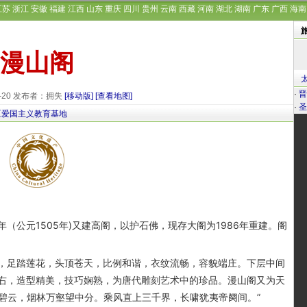
江苏
浙江
安徽
福建
江西
山东
重庆
四川
贵州
云南
西藏
河南
湖北
湖南
广东
广西
海南
漫山阁
·
晋
9-20 发布者：拥失
[移动版]
[查看地图]
·
圣
区爱国主义教育基地
元1505年)又建高阁，以护石佛，现存大阁为1986年重建。阁
足踏莲花，头顶苍天，比例和谐，衣纹流畅，容貌端庄。下层中间
右，造型精美，技巧娴熟，为唐代雕刻艺术中的珍品。漫山阁又为天
拥碧云，烟林万壑望中分。乘风直上三千界，长啸犹夷帝阕间。”