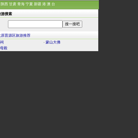
陕西
甘肃
青海
宁夏
新疆
港
澳
台
旅游搜索
太原晋源区旅游推荐
祠
·
蒙山大佛
母殿