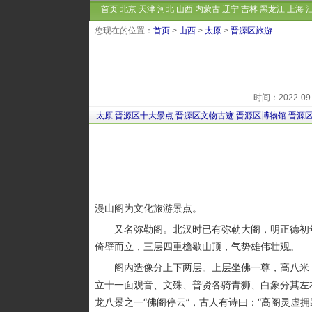
首页
北京
天津
河北
山西
内蒙古
辽宁
吉林
黑龙江
上海
您现在的位置：
首页
>
山西
>
太原
>
晋源区旅游
时间：2022-0
太原
晋源区十大景点
晋源区文物古迹
晋源区博物馆
晋源
漫山阁为文化旅游景点。
又名弥勒阁。北汉时已有弥勒大阁，明正德初年（公
倚壁而立，三层四重檐歇山顶，气势雄伟壮观。
阁内造像分上下两层。上层坐佛一尊，高八米，
立十一面观音、文殊、普贤各骑青狮、白象分其左
龙八景之一“佛阁停云”，古人有诗曰：“高阁灵虚