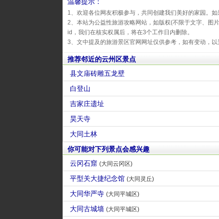
温馨提示：
1、欢迎各位网友积极参与，共同创建我们美好的家园。如
2、本站为公益性旅游攻略网站，如版权(不限于文字、图
id，我们在核实权属后，将在3个工作日内删除。
3、文中提及的旅游景区官网网址仅供参考，如有变动，以
推荐邻近的云州区景点
县文庙砖雕五龙壁
白登山
吉家庄遗址
昊天寺
大同土林
你可能对下列景点会感兴趣
云冈石窟
(大同云冈区)
平型关大捷纪念馆
(大同灵丘)
大同华严寺
(大同平城区)
大同古城墙
(大同平城区)