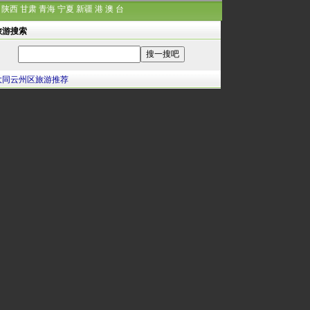
陕西
甘肃
青海
宁夏
新疆
港
澳
台
旅游搜索
大同云州区旅游推荐