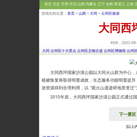
首页
北京
天津
河北
山西
内蒙古
辽宁
吉林
黑龙江
上海
您现在的位置：
首页
>
山西
>
大同
>
云州区旅游
大同西
时间：2022-0
大同
云州区十大景点
云州区文物古迹
云州区博物馆
云州
大同西坪国家沙漠公园以大同火山群为中心，总面积 6
植被恢复将取得明显成效，生态服务功能明显提升
游资源得到合理利用，以 “观火山遗迹研地质变迁
2015年底，大同西坪国家沙漠公园正式通过国
下一景区
[以上内