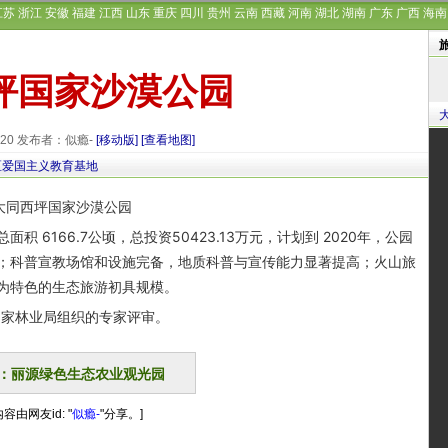
江苏
浙江
安徽
福建
江西
山东
重庆
四川
贵州
云南
西藏
河南
湖北
湖南
广东
广西
海南
坪国家沙漠公园
9-20 发布者：似瘾-
[移动版]
[查看地图]
区爱国主义教育基地
166.7公顷，总投资50423.13万元，计划到 2020年，公园
；科普宣教场馆和设施完备，地质科普与宣传能力显著提高；火山旅
”为特色的生态旅游初具规模。
家林业局组织的专家评审。
：丽源绿色生态农业观光园
容由网友id: "
似瘾-
"分享。]