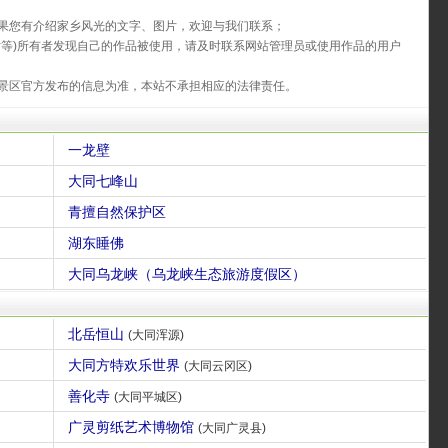
果您有介绍家乡风光的文字、图片，欢迎与我们联系；
片等)所有者发现自己的作品被使用，请及时联系网站管理员或使用作品的用户
景区官方发布的信息为准，本站不承担相应的法律责任。
一龙壁
大同七峰山
青擅自然保护区
湖东睡佛
大同乌龙峡（乌龙峡生态旅游度假区）
北岳恒山
(大同浑源)
大同方特欢乐世界
(大同云冈区)
善化寺
(大同平城区)
广灵剪纸艺术博物馆
(大同广灵县)