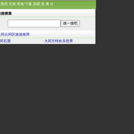
陕西
甘肃
青海
宁夏
新疆
港
澳
台
旅游搜索
大同云冈区旅游推荐
冈石窟
·
大同方特欢乐世界