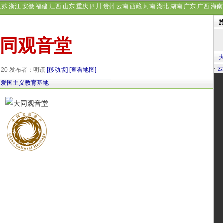
江苏
浙江
安徽
福建
江西
山东
重庆
四川
贵州
云南
西藏
河南
湖北
湖南
广东
广西
海南
同观音堂
·
云
9-20 发布者：明谎
[移动版]
[查看地图]
区爱国主义教育基地