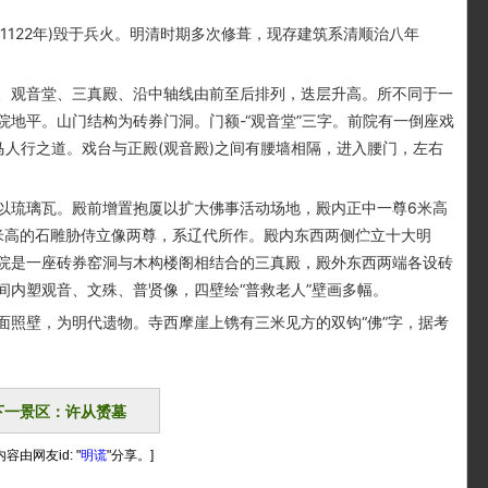
(1122年)毁于兵火。明清时期多次修葺，现存建筑系清顺治八年
观音堂、三真殿、沿中轴线由前至后排列，迭层升高。所不同于一
地平。山门结构为砖券门洞。门额-“观音堂”三字。前院有一倒座戏
马人行之道。戏台与正殿(观音殿)之间有腰墙相隔，进入腰门，左右
琉璃瓦。殿前增置抱厦以扩大佛事活动场地，殿内正中一尊6米高
米高的石雕胁侍立像两尊，系辽代所作。殿内东西两侧伫立十大明
院是一座砖券窑洞与木构楼阁相结合的三真殿，殿外东西两端各设砖
间内塑观音、文殊、普贤像，四壁绘“普救老人”壁画多幅。
照壁，为明代遗物。寺西摩崖上镌有三米见方的双钩“佛”字，据考
下一景区：许从赟墓
容由网友id: "
明谎
"分享。]