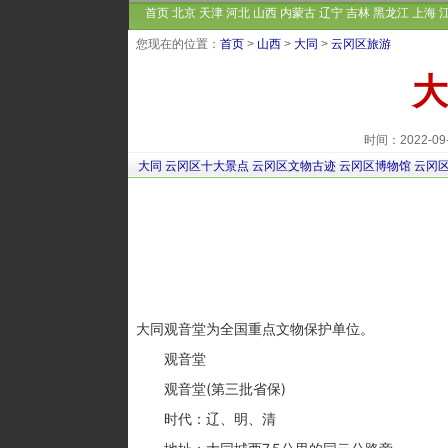
首页
北京
天津
河北
山西
内蒙古
辽宁
吉林
黑龙江
上海
您现在的位置：
首页
>
山西
>
大同
>
云冈区旅游
大
时间：2022-0
大同
云冈区十大景点
云冈区文物古迹
云冈区博物馆
云冈
大同观音堂为全国重点文物保护单位。
观音堂
观音堂(第三批省保)
时代：辽、明、清