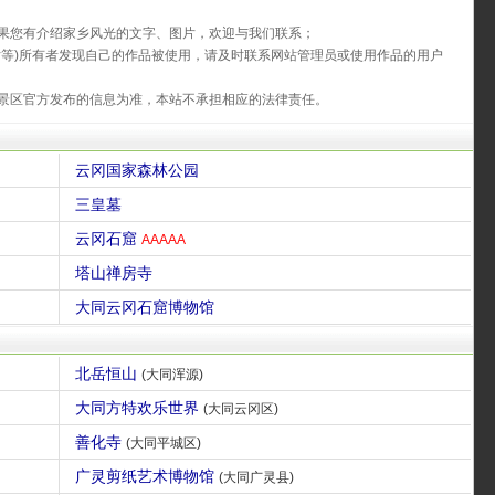
果您有介绍家乡风光的文字、图片，欢迎与我们联系；
片等)所有者发现自己的作品被使用，请及时联系网站管理员或使用作品的用户
景区官方发布的信息为准，本站不承担相应的法律责任。
云冈国家森林公园
三皇墓
云冈石窟
AAAAA
塔山禅房寺
大同云冈石窟博物馆
北岳恒山
(大同浑源)
大同方特欢乐世界
(大同云冈区)
善化寺
(大同平城区)
广灵剪纸艺术博物馆
(大同广灵县)