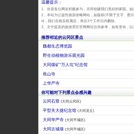
温馨提示：
1、欢迎各位网友积极参与，共同创建我们美好的家园。如
2、本站为公益性旅游攻略网站，如版权(不限于文字、图
id，我们在核实权属后，将在3个工作日内删除。
3、文中提及的旅游景区官网网址仅供参考，如有变动，以
推荐邻近的云冈区景点
魏都生态博览园
野生动植物游乐观光园
大同煤矿“万人坑”纪念馆
焦山寺
上华严寺
你可能对下列景点会感兴趣
云冈石窟
(大同云冈区)
平型关大捷纪念馆
(大同灵丘)
大同华严寺
(大同平城区)
大同古城墙
(大同平城区)