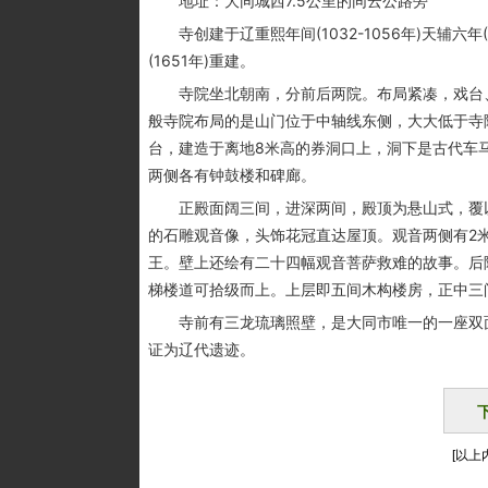
地址：大同城西7.5公里的同云公路旁
寺创建于辽重熙年间(1032-1056年)天辅六年
(1651年)重建。
寺院坐北朝南，分前后两院。布局紧凑，戏台、
般寺院布局的是山门位于中轴线东侧，大大低于寺院
台，建造于离地8米高的券洞口上，洞下是古代车
两侧各有钟鼓楼和碑廊。
正殿面阔三间，进深两间，殿顶为悬山式，覆以
的石雕观音像，头饰花冠直达屋顶。观音两侧有2
王。壁上还绘有二十四幅观音菩萨救难的故事。后
梯楼道可拾级而上。上层即五间木构楼房，正中三
寺前有三龙琉璃照壁，是大同市唯一的一座双面
证为辽代遗迹。
[以上内