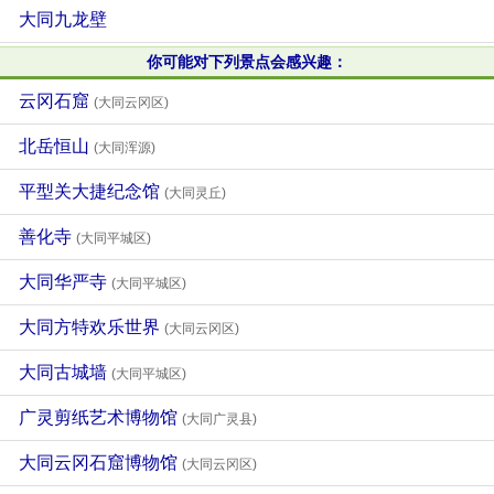
大同九龙壁
你可能对下列景点会感兴趣：
云冈石窟
(大同云冈区)
北岳恒山
(大同浑源)
平型关大捷纪念馆
(大同灵丘)
善化寺
(大同平城区)
大同华严寺
(大同平城区)
大同方特欢乐世界
(大同云冈区)
大同古城墙
(大同平城区)
广灵剪纸艺术博物馆
(大同广灵县)
大同云冈石窟博物馆
(大同云冈区)