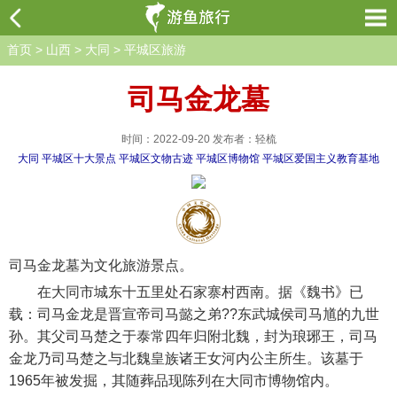
首页
>
山西
>
大同
>
平城区旅游
司马金龙墓
时间：2022-09-20 发布者：轻梳
大同
平城区十大景点
平城区文物古迹
平城区博物馆
平城区爱国主义教育基地
司马金龙墓为文化旅游景点。
在大同市城东十五里处石家寨村西南。据《魏书》已
载：司马金龙是晋宣帝司马懿之弟??东武城侯司马馗的九世
孙。其父司马楚之于泰常四年归附北魏，封为琅琊王，司马
金龙乃司马楚之与北魏皇族诸王女河内公主所生。该墓于
1965年被发掘，其随葬品现陈列在大同市博物馆内。