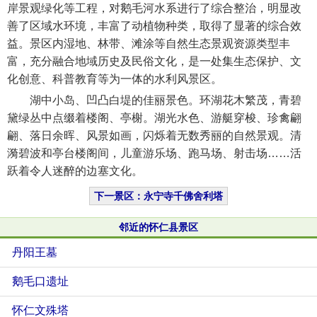
岸景观绿化等工程，对鹅毛河水系进行了综合整治，明显改
善了区域水环境，丰富了动植物种类，取得了显著的综合效
益。景区内湿地、林带、滩涂等自然生态景观资源类型丰
富，充分融合地域历史及民俗文化，是一处集生态保护、文
化创意、科普教育等为一体的水利风景区。
湖中小岛、凹凸白堤的佳丽景色。环湖花木繁茂，青碧
黛绿丛中点缀着楼阁、亭榭。湖光水色、游艇穿梭、珍禽翩
翩、落日余晖、风景如画，闪烁着无数秀丽的自然景观。清
漪碧波和亭台楼阁间，儿童游乐场、跑马场、射击场……活
跃着令人迷醉的边塞文化。
下一景区：永宁寺千佛舍利塔
邻近的怀仁县景区
丹阳王墓
鹅毛口遗址
怀仁文殊塔