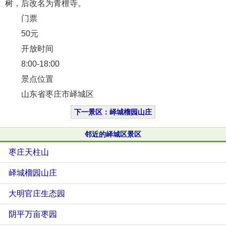
树，后改名为青檀寺。
门票
50元
开放时间
8:00-18:00
景点位置
山东省枣庄市峄城区
下一景区：峄城榴园山庄
邻近的峄城区景区
枣庄天柱山
峄城榴园山庄
大明官庄生态园
阴平万亩枣园