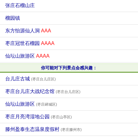
张庄石榴山庄
榴园镇
东方怡源仙人洞
AAA
枣庄冠世石榴园
AAAA
仙坛山旅游区
AAAA
你可能对下列景点会感兴趣：
台儿庄古城
(枣庄台儿庄区)
枣庄台儿庄大战纪念馆
(枣庄台儿庄区)
仙坛山旅游区
(枣庄峄城区)
枣庄月亮湾湿地公园
(枣庄山亭区)
滕州盈泰生态温泉度假村
(枣庄滕州市)