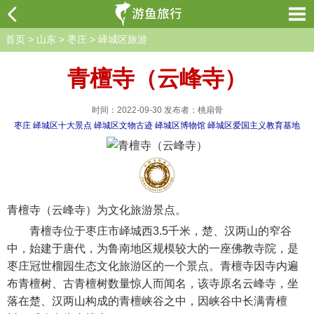
首页
>
山东
>
枣庄
>
峄城区旅游
青檀寺（云峰寺）
时间：2022-09-30 发布者：桃扇骨
枣庄
峄城区十大景点
峄城区文物古迹
峄城区博物馆
峄城区爱国主义教育基地
青檀寺（云峰寺）为文化旅游景点。
青檀寺位于枣庄市峄城西3.5千米，楚、汉两山的窄谷
中，始建于唐代，为鲁南地区规模较大的一座佛教寺院，是
枣庄冠世榴园生态文化旅游区的一个景点。青檀寺因寺内遍
布青檀树、古青檀树数量惊人而闻名，该寺原名云峰寺，坐
落在楚、汉两山构成的青檀峡谷之中，因峡谷中长满青檀