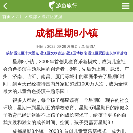
首页
>
四川
>
成都
>
温江区旅游
成都星期8小镇
时间：2022-09-29 发布者：单 情调ん
成都
温江区十大景点
温江区文物古迹
温江区博物馆
温江区爱国主义教育基地
星期8小镇，2008年首创儿童育乐新模式，成为儿童社
会角色扮演主题乐园的创造者，8年，先后为上海、武汉、广
州、济南、临沂、南昌、厦门等城市的家庭带去了星期8时
间，到今天已经接待国内外家庭超过1000万人次，成为全球
最大的儿童角色扮演主题乐园！
很多人都说，每个孩子都应该有一个星期8！现在的社会
环境，星期一到星期五的学校教育、星期6到星期日的家庭亲
子教育已经远远跟不上孩子的成长需求了，给孩子更多的自
我实践和独立的成长时间、空间，孩子更需要星期8！
成都星期8小镇，2008年首创儿童育乐新模式，成为儿