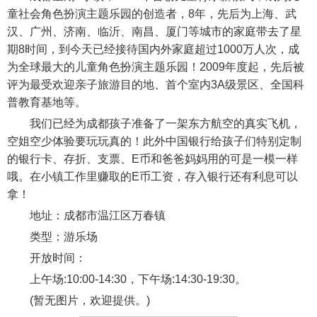
童社会角色扮演主题乐园的创造者，8年，先后为上海、武
汉、广州、济南、临沂、南昌、厦门等城市的家庭带去了星
期8时间，到今天已经接待国内外家庭超过1000万人次，成
为全球最大的儿童角色扮演主题乐园！2009年度起，先后被
评为最受欢迎亲子旅游目的地、首个室内3A级景区、全国科
普教育基地等。
我们已经为成都孩子准备了一架东方航空的真实飞机，
空姐空少体验要玩玩真的！此外中国银行给孩子们特别定制
的银行卡、存折、支票、E币和爸爸妈妈用的可是一模一样
哦。在小镇工作里赚取的E币工资，存入银行还有利息可以
拿！
地址：成都市温江区万春镇
类型：游乐场
开放时间：
上午场:10:00-14:30，下午场:14:30-19:30。
(暂无图片，欢迎提供。)