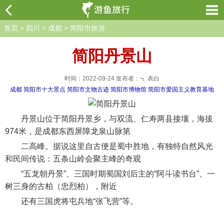
首页
>
四川
>
成都
>
简阳市旅游
简阳丹景山
时间：2022-09-24 发布者：┓ 表白
成都
简阳市十大景点
简阳市文物古迹
简阳市博物馆
简阳市爱国主义教育基地
丹景山位于简阳丹景乡，与双流、仁寿两县接壤，海拔
974米，是成都东西屏障龙泉山脉第
二高峰。据说这里自古便是蜀中胜地，有独特自然风光
和民间传说：五条山岭会聚主峰的奇观
“五龙朝丹景”、三国时期蜀国刘后主的“阿斗读书台”、一
树三身的古柏（忠烈柏），附近
还有三国虎将屯兵地“张飞营”等。