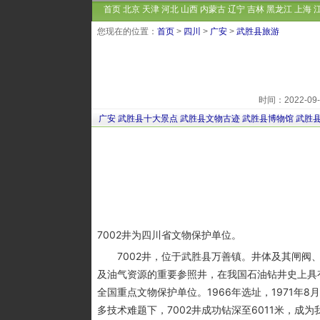
首页
北京
天津
河北
山西
内蒙古
辽宁
吉林
黑龙江
上海
您现在的位置：
首页
>
四川
>
广安
>
武胜县旅游
时间：2022-0
广安
武胜县十大景点
武胜县文物古迹
武胜县博物馆
武胜
7002井为四川省文物保护单位。
7002井，位于武胜县万善镇。井体及其闸阀、
及油气资源的重要参照井，在我国石油钻井史上具
全国重点文物保护单位。1966年选址，1971年8月
多技术难题下，7002井成功钻深至6011米，成