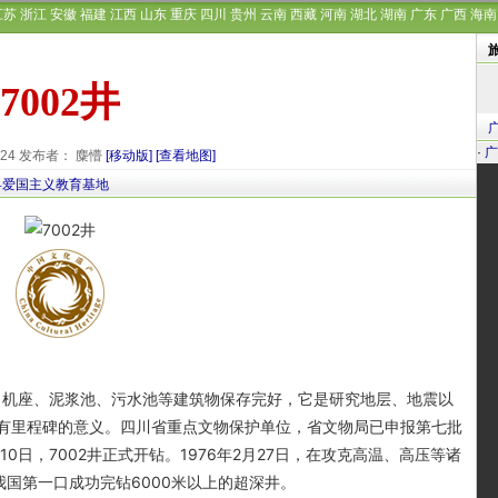
江苏
浙江
安徽
福建
江西
山东
重庆
四川
贵州
云南
西藏
河南
湖北
湖南
广东
广西
海南
7002井
·
广
9-24 发布者： 麋懵
[移动版]
[查看地图]
县爱国主义教育基地
机座、泥浆池、污水池等建筑物保存完好，它是研究地层、地震以
有里程碑的意义。四川省重点文物保护单位，省文物局已申报第七批
10日，7002井正式开钻。1976年2月27日，在攻克高温、高压等诸
为我国第一口成功完钻6000米以上的超深井。