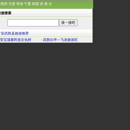
陕西
甘肃
青海
宁夏
新疆
港
澳
台
旅游搜索
广安武胜县旅游推荐
安宝箴塞民俗文化村
·
武胜白坪—飞龙旅游区