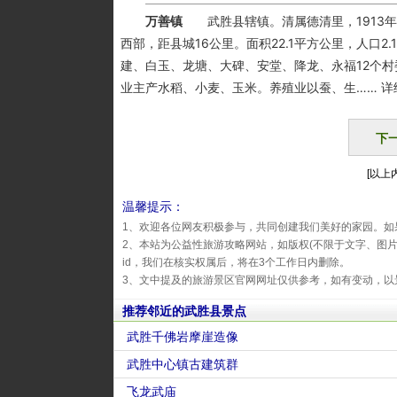
万善镇
武胜县辖镇。清属德清里，1913年置
西部，距县城16公里。面积22.1平方公里，人口
建、白玉、龙塘、大碑、安堂、降龙、永福12个
业主产水稻、小麦、玉米。养殖业以蚕、生…… 详
下
[以上内
温馨提示：
1、欢迎各位网友积极参与，共同创建我们美好的家园。如
2、本站为公益性旅游攻略网站，如版权(不限于文字、图
id，我们在核实权属后，将在3个工作日内删除。
3、文中提及的旅游景区官网网址仅供参考，如有变动，以
推荐邻近的武胜县景点
武胜千佛岩摩崖造像
武胜中心镇古建筑群
飞龙武庙