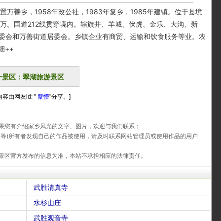
万善乡，1958年改公社，1983年复乡，1985年建镇。位于县境
2.1万。国道212线贯穿境内。辖旗井、羊城、伏虎、金乐、大沟、新
村委会和万善街道居委会。乡镇企业有商贸、运输和饮食服务等业。农
细++
一景区：翠湖旅游景区
容由网友id: "
麋懵
"分享。]
果您有介绍家乡风光的文字、图片，欢迎与我们联系；
片等)所有者发现自己的作品被使用，请及时联系网站管理员或使用作品的用户
景区官方发布的信息为准，本站不承担相应的法律责任。
武胜清真寺
水杉山庄
武胜观音寺