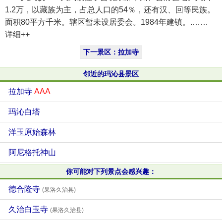
1.2万，以藏族为主，占总人口的54％，还有汉、回等民族。
面积80平方千米。辖区暂未设居委会。1984年建镇。.……
详细++
下一景区：拉加寺
邻近的玛沁县景区
拉加寺
AAA
玛沁白塔
洋玉原始森林
阿尼格托神山
你可能对下列景点会感兴趣：
德合隆寺
(果洛久治县)
久治白玉寺
(果洛久治县)