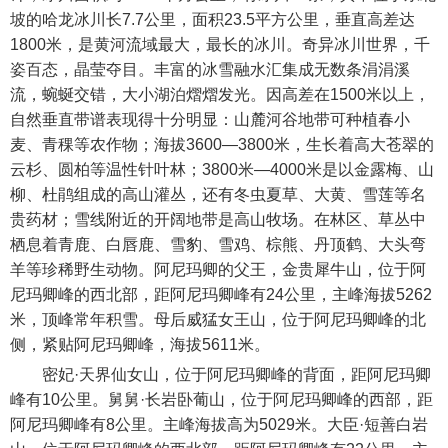
坡的哈龙冰川长7.7公里，面积23.5平方公里，垂直高差达
1800米，是黄河流域最大，最长的冰川。奇异冰川世界，千
姿百态，晶莹夺目。丰富的冰雪融水汇集成无数条涓涓溪
流，蜿蜒交错，大小湖泊熠熠发光。因高差在1500米以上，
自然垂直带谱表现得十分明显：山麓河谷地带可种植春小
麦、青稞等农作物；海拔3600―3800米，生长着高大苍翠的
云杉、圆柏等温性针叶林；3800米—4000米是以金露梅、山
柳、杜鹃组成的高山灌丛，还有冬虫夏草、大黄、雪莲等名
贵药材；雪线附近的开阔地带是高山牧场。在林区、草丛中
栖息着青鹿、白唇鹿、雪豹、雪鸡、棕熊、丹顶鹤、大头弯
羊等珍稀野生动物。阿尼玛卿的父王，金贵犀牛山，位于阿
尼玛卿峰的西北部，距阿尼玛卿峰有24公里，主峰海拔5262
米，顶峰常年积雪。母后威猛女王山，位于阿尼玛卿峰的北
侧，紧贴阿尼玛卿峰，海拔5611米。
密妃·天界仙女山，位于阿尼玛卿峰的背面，距阿尼玛卿
峰有10公里。舅舅·长岩卧葡山，位于阿尼玛卿峰的西部，距
阿尼玛卿峰有8公里。主峰海拔高为5029米。大臣·短善白岩