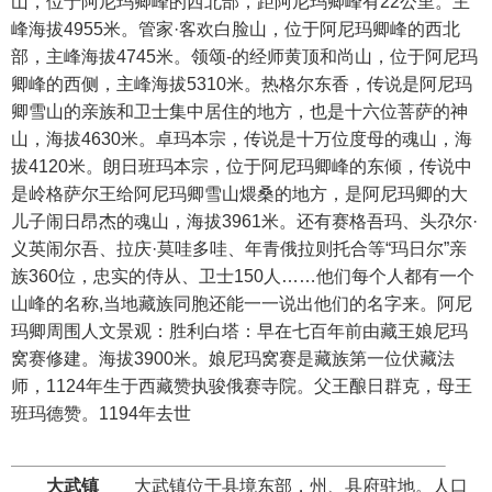
山，位于阿尼玛卿峰的西北部，距阿尼玛卿峰有22公里。主
峰海拔4955米。管家·客欢白脸山，位于阿尼玛卿峰的西北
部，主峰海拔4745米。领颂-的经师黄顶和尚山，位于阿尼玛
卿峰的西侧，主峰海拔5310米。热格尔东香，传说是阿尼玛
卿雪山的亲族和卫士集中居住的地方，也是十六位菩萨的神
山，海拔4630米。卓玛本宗，传说是十万位度母的魂山，海
拔4120米。朗日班玛本宗，位于阿尼玛卿峰的东倾，传说中
是岭格萨尔王给阿尼玛卿雪山煨桑的地方，是阿尼玛卿的大
儿子闹日昂杰的魂山，海拔3961米。还有赛格吾玛、头尕尔·
义英闹尔吾、拉庆·莫哇多哇、年青俄拉则托合等“玛日尔”亲
族360位，忠实的侍从、卫士150人……他们每个人都有一个
山峰的名称,当地藏族同胞还能一一说出他们的名字来。阿尼
玛卿周围人文景观：胜利白塔：早在七百年前由藏王娘尼玛
窝赛修建。海拔3900米。娘尼玛窝赛是藏族第一位伏藏法
师，1124年生于西藏赞执骏俄赛寺院。父王酿日群克，母王
班玛德赞。1194年去世
大武镇
大武镇位于县境东部，州、县府驻地。人口