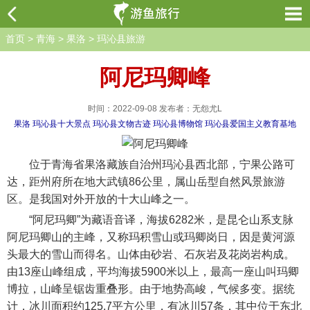
首页
>
青海
>
果洛
>
玛沁县旅游
阿尼玛卿峰
时间：2022-09-08 发布者：无怨尤L
果洛
玛沁县十大景点
玛沁县文物古迹
玛沁县博物馆
玛沁县爱国主义教育基地
位于青海省果洛藏族自治州玛沁县西北部，宁果公路可
达，距州府所在地大武镇86公里，属山岳型自然风景旅游
区。是我国对外开放的十大山峰之一。
“阿尼玛卿”为藏语音译，海拔6282米，是昆仑山系支脉
阿尼玛卿山的主峰，又称玛积雪山或玛卿岗日，因是黄河源
头最大的雪山而得名。山体由砂岩、石灰岩及花岗岩构成。
由13座山峰组成，平均海拔5900米以上，最高一座山叫玛卿
博拉，山峰呈锯齿重叠形。由于地势高峻，气候多变。据统
计，冰川面积约125.7平方公里，有冰川57条，其中位于东北