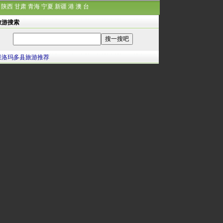
陕西
甘肃
青海
宁夏
新疆
港
澳
台
旅游搜索
果洛玛多县旅游推荐