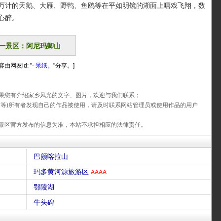
万计的天鹅、大雁、野鸭、鱼鸥等在平如明镜的湖面上嘻戏飞翔，数
心醉。
一景区：阿尼玛卿山
由网友id: "
- 呆纸。
"分享。]
果您有介绍家乡风光的文字、图片，欢迎与我们联系；
片等)所有者发现自己的作品被使用，请及时联系网站管理员或使用作品的用户
景区官方发布的信息为准，本站不承担相应的法律责任。
巴颜喀拉山
玛多黄河源旅游区
AAAA
鄂陵湖
牛头碑