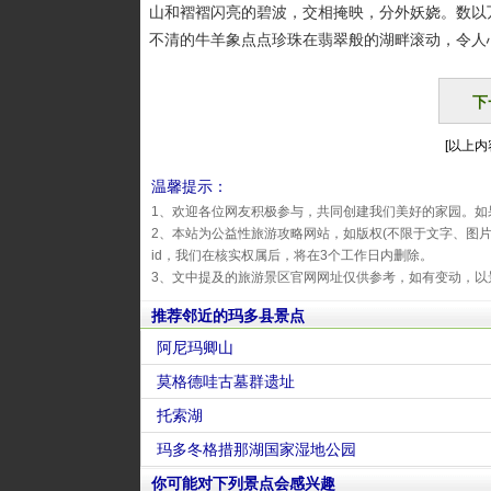
山和褶褶闪亮的碧波，交相掩映，分外妖娆。数以
不清的牛羊象点点珍珠在翡翠般的湖畔滚动，令人
下
[以上内容
温馨提示：
1、欢迎各位网友积极参与，共同创建我们美好的家园。如
2、本站为公益性旅游攻略网站，如版权(不限于文字、图
id，我们在核实权属后，将在3个工作日内删除。
3、文中提及的旅游景区官网网址仅供参考，如有变动，以
推荐邻近的玛多县景点
阿尼玛卿山
莫格德哇古墓群遗址
托索湖
玛多冬格措那湖国家湿地公园
你可能对下列景点会感兴趣