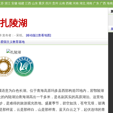
江苏
浙江
安徽
福建
江西
山东
重庆
四川
贵州
云南
西藏
河南
湖北
湖南
广东
广西
海南
扎陵湖
-08 发布者：- 呆纸。
[移动版]
[查看地图]
县爱国主义教育基地
藏语意为白色长湖。位于青海高原玛多县西部构造凹地内，居鄂陵湖
最大的内陆湖泊青海湖高出一千多米，是名副其实的高原湖泊。这里地
妙，是难得的旅游观光胜地。盛夏季节，碧空如洗，苍穹无垠，玻璃
是那样蓝，云是那样白，山是那样青。蓝天白云之下，起伏连绵的青