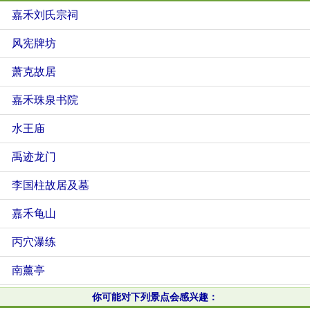
嘉禾刘氏宗祠
风宪牌坊
萧克故居
嘉禾珠泉书院
水王庙
禹迹龙门
李国柱故居及墓
嘉禾龟山
丙穴瀑练
南薰亭
你可能对下列景点会感兴趣：