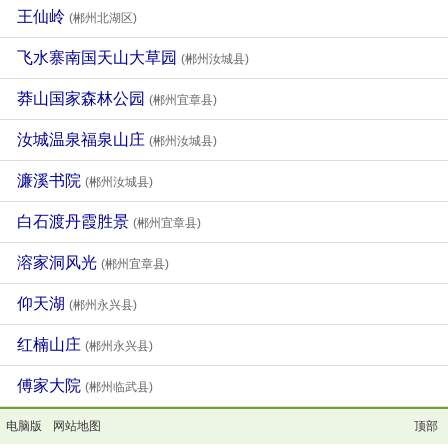
王仙岭
(郴州北湖区)
飞水寨南国天山大草园
(郴州汝城县)
莽山国家森林公园
(郴州宜章县)
汝城温泉福泉山庄
(郴州汝城县)
濂溪书院
(郴州汝城县)
白石渡丹霞胜景
(郴州宜章县)
溶家洞风光
(郴州宜章县)
仰天湖
(郴州永兴县)
红楠山庄
(郴州永兴县)
傅家大院
(郴州临武县)
电脑版
网站地图
顶部