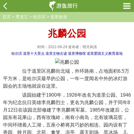
首页
>
黑龙江
>
哈尔滨
>
道里旅游
兆麟公园
时间：2022-09-29 发布者：明月风清
哈尔滨
道里十大景点
道里文物古迹
道里博物馆
道里爱国主义教育基地
位于道里区兆麟街北端，外环路南，占地面积6.5万
平方米，是哈尔滨最早的公园，一年一度闻名中外的冰灯游
园会的主场地就设在这里。
该园始建于1900年，1926年改名为道里公园。1946
年为纪念抗日英雄李兆麟烈士，更名为兆麟公园，并于同年8
月12日在该园北部修建了李兆麟将军墓。1985年改建后，公
园东有花果山，西有玫瑰岭，南有小南岛，北有玻璃花窖，
中间环绕着人工湖，五座小桥将其巧妙的相连。园内设有丁
香园、映月园、北苑、禽笼、凉亭、露天剧场、旱冰场、儿