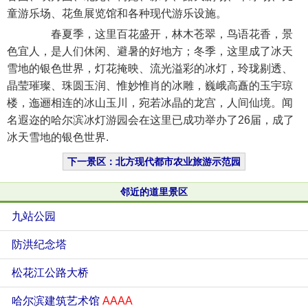
童游乐场、花鱼展览馆和各种现代游乐设施。
春夏季，这里百花盛开，林木苍翠，鸟语花香，景
色宜人，是人们休闲、避暑的好地方；冬季，这里成了冰天
雪地的银色世界，灯花掩映、流光溢彩的冰灯，玲珑剔透、
晶莹璀璨、珠圆玉润、惟妙惟肖的冰雕，巍峨高矗的玉宇琼
楼，迤逦相连的冰山玉川，宛若冰晶的龙宫，人间仙境。闻
名遐迩的哈尔滨冰灯游园会在这里已成功举办了26届，成了
冰天雪地的银色世界.
下一景区：北方现代都市农业旅游示范园
邻近的道里景区
九站公园
防洪纪念塔
松花江公路大桥
哈尔滨建筑艺术馆
AAAA