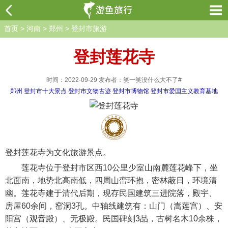
首页
>
河南
>
郑州
>
登封市旅游
登封莲花寺
时间：2022-09-29 发布者：笑一笑没什么大不了#
郑州
登封市十大景点
登封市文物古迹
登封市博物馆
登封市爱国主义教育基地
登封莲花寺为文化旅游景点。
莲花寺位于登封市区西10公里少室山南麓莲花峰下，坐
北面南，地势北高南低，四周山峦环抱，密林蔽日，环境清
幽。莲花寺建于清代后期，现存民国建筑三进院落，殿宇、
房屋60余间，窑洞3孔。中轴线建筑有：山门（嵩莲宫）、安
阳宫（观音殿）、无极殿。民国碑刻3品，古树名木10余株，