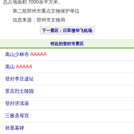
总占地面积 7000余平方米。
第二批郑州市重点文物保护单位
信息来源：郑州市文物局
下一景区：日军侵华飞机场
邻近的登封市景区
嵩山少林寺
AAAAA
嵩山
AAAAA
登封李庄遗址
景店烈士陵园
登封济渎庙
三极圣母宫
孙显墓碑