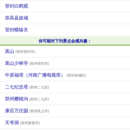
登封白鹤观
崇高县故城
登封轘辕关
你可能对下列景点会感兴趣：
嵩山
(郑州登封市)
嵩山少林寺
(郑州登封市)
中原福塔（河南广播电视塔）
(郑州管城区)
二七纪念塔
(郑州二七区)
郑州樱桃沟
(郑州二七区)
康百万庄园
(郑州巩义市)
天爷洞
(郑州新密市)