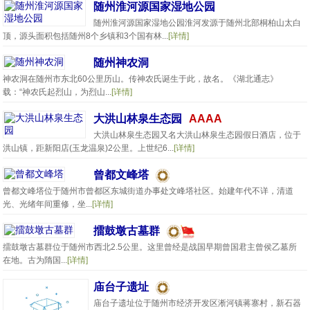
随州淮河源国家湿地公园
随州淮河源国家湿地公园淮河发源于随州北部桐柏山太白
顶，源头面积包括随州8个乡镇和3个国有林...
[详情]
随州神农洞
神农洞在随州市东北60公里历山。传神农氏诞生于此，故名。《湖北通志》
载：“神农氏起烈山，为烈山...
[详情]
大洪山林泉生态园
AAAA
大洪山林泉生态园又名大洪山林泉生态园假日酒店，位于
洪山镇，距新阳店(玉龙温泉)2公里。上世纪6...
[详情]
曾都文峰塔
曾都文峰塔位于随州市曾都区东城街道办事处文峰塔社区。始建年代不详，清道
光、光绪年间重修，坐...
[详情]
擂鼓墩古墓群
擂鼓墩古墓群位于随州市西北2.5公里。这里曾经是战国早期曾国君主曾侯乙墓所
在地。古为隋国...
[详情]
庙台子遗址
庙台子遗址位于随州市经济开发区淅河镇蒋寨村，新石器