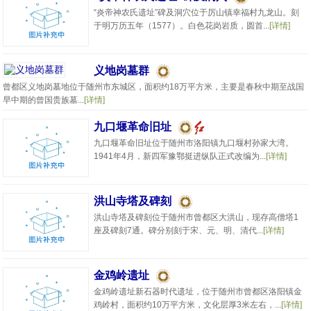
“炎帝神农氏遗址”碑及洞穴位于厉山镇幸福村九龙山。刻
于明万历五年（1577）。白色花岗岩质，圆首...
[详情]
义地岗墓群
曾都区义地岗墓地位于随州市东城区，面积约18万平方米，主要是春秋中期至战国
早中期的曾国贵族墓...
[详情]
九口堰革命旧址
九口堰革命旧址位于随州市洛阳镇九口堰村孙家大湾。
1941年4月，新四军豫鄂挺进纵队正式改编为...
[详情]
洪山寺塔及碑刻
洪山寺塔及碑刻位于随州市曾都区大洪山，现存高僧塔1
座及碑刻7通。碑分别刻于宋、元、明、清代...
[详情]
金鸡岭遗址
金鸡岭遗址新石器时代遗址，位于随州市曾都区洛阳镇金
鸡岭村，面积约10万平方米，文化层厚3米左右，...
[详情]