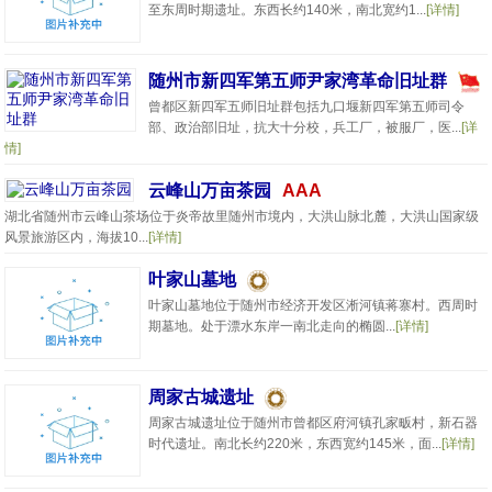
至东周时期遗址。东西长约140米，南北宽约1...
[详情]
随州市新四军第五师尹家湾革命旧址群
曾都区新四军五师旧址群包括九口堰新四军第五师司令
部、政治部旧址，抗大十分校，兵工厂，被服厂，医...
[详
情]
云峰山万亩茶园
AAA
湖北省随州市云峰山茶场位于炎帝故里随州市境内，大洪山脉北麓，大洪山国家级
风景旅游区内，海拔10...
[详情]
叶家山墓地
叶家山墓地位于随州市经济开发区淅河镇蒋寨村。西周时
期墓地。处于漂水东岸一南北走向的椭圆...
[详情]
周家古城遗址
周家古城遗址位于随州市曾都区府河镇孔家畈村，新石器
时代遗址。南北长约220米，东西宽约145米，面...
[详情]