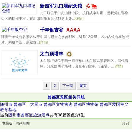
新四军九口堰纪念馆
九口堰位于白兆山脉中段。抗日战争时期，是我党在鄂豫
边区的指挥中枢，在新四军第五师抗战史上处...
[详情]
千年银杏谷
AAAA
随州千年银杏谷景区位于中国古银杏之乡曾都区，绵延12公里，区内古银杏树连成
片、构成群落，深藏群...
[详情]
太白顶塔林
太白顶塔林位于随州市桐柏山太白顶风景管理区，清代塔
林。分东西两个塔林，分别有7座塔、3座塔。...
[详情]
1
2
下一页
尾页
曾都区景区相关导航
随州市
曾都区十大景点
曾都区文物古迹
曾都区博物馆
曾都区爱国主义
教育基地
当前
随州市曾都区旅游景点
共有38篇景点介绍。
电脑版
网站地图
顶部