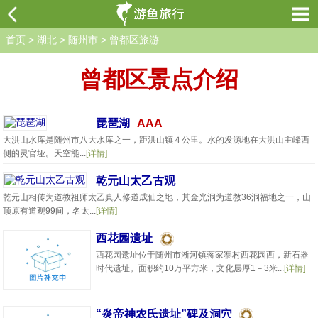
首页
>
湖北
>
随州市
>
曾都区旅游
曾都区景点介绍
琵琶湖
AAA
大洪山水库是随州市八大水库之一，距洪山镇４公里。水的发源地在大洪山主峰西
侧的灵官垭。天空能...
[详情]
乾元山太乙古观
乾元山相传为道教祖师太乙真人修道成仙之地，其金光洞为道教36洞福地之一，山
顶原有道观99间，名太...
[详情]
西花园遗址
西花园遗址位于随州市淅河镇蒋家寨村西花园西，新石器
时代遗址。面积约10万平方米，文化层厚1－3米...
[详情]
“炎帝神农氏遗址”碑及洞穴