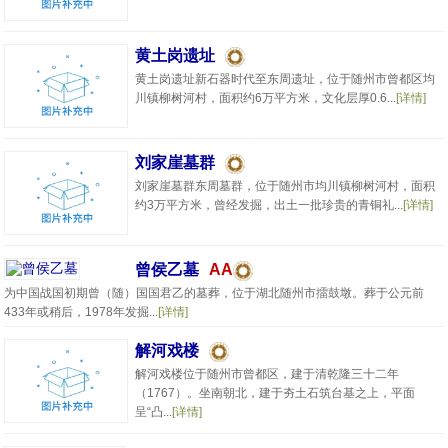
黄土岗遗址
黄土岗遗址新石器时代至东周遗址，位于随州市曾都区均
川镇柳树河村，面积约6万平方米，文化层厚0.6...
[详情]
刘家崖墓群
刘家崖墓群东周墓群，位于随州市均川镇柳树河村，面积
约3万平方米，曾经发掘，出土一批珍贵的青铜礼...
[详情]
曾侯乙墓
AA
为中国战国初期曾（随）国国君乙的墓葬，位于湖北随州市擂鼓墩。葬于公元前
433年或稍后，1978年发掘...
[详情]
解河戏楼
解河戏楼位于随州市曾都区，建于清乾隆三十二年
（1767）。坐南朝北，建于夯土石筑台基之上，平面
呈“凸...
[详情]