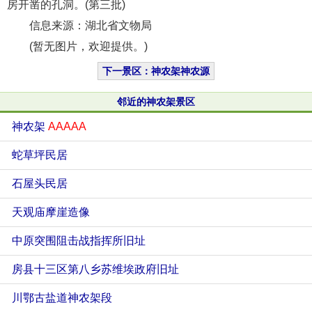
房开凿的孔洞。(第三批)
信息来源：湖北省文物局
(暂无图片，欢迎提供。)
下一景区：神农架神农源
邻近的神农架景区
神农架
AAAAA
蛇草坪民居
石屋头民居
天观庙摩崖造像
中原突围阻击战指挥所旧址
房县十三区第八乡苏维埃政府旧址
川鄂古盐道神农架段