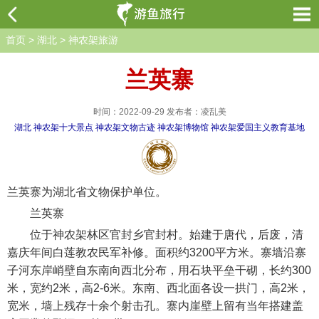
首页
>
湖北
>
神农架旅游
兰英寨
时间：2022-09-29 发布者：凌乱美
湖北
神农架十大景点
神农架文物古迹
神农架博物馆
神农架爱国主义教育基地
兰英寨为湖北省文物保护单位。
兰英寨
位于神农架林区官封乡官封村。始建于唐代，后废，清
嘉庆年间白莲教农民军补修。面积约3200平方米。寨墙沿寨
子河东岸峭壁自东南向西北分布，用石块平垒干砌，长约300
米，宽约2米，高2-6米。东南、西北面各设一拱门，高2米，
宽米，墙上残存十余个射击孔。寨内崖壁上留有当年搭建盖