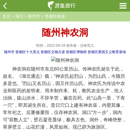
首页
>
湖北
>
随州市
>
曾都区旅游
随州神农洞
时间：2022-09-29 发布者：没有范儿
随州市
曾都区十大景点
曾都区文物古迹
曾都区博物馆
曾都区爱国主义教育基地
神农洞在随州市东北60公里历山。传神农氏诞生于此，
故名。《湖北通志》载：“神农氏起烈山，为烈山氏，今随历
多是也。”烈山又名历山，因又作历山氏。神农氏为传说中农
业和医药的发明者。用木制作耒、耗，教民农业生产，给人
治病，跋山涉水，不辞辛苦，遍尝百药。此“山高一里，下有
一穴”，即其诞生所在。昔日穴口上建有神农庙，内塑其像，
常年祀之。后屡修屡毁，仅存神农洞。洞口“方一步”，洞内
可“容数人立”，壁石凝苍显绿，极具古色。洞外，奇峰绝壑，
翠屏壁立，山花烂漫，风景如画。现已辟为旅游区。