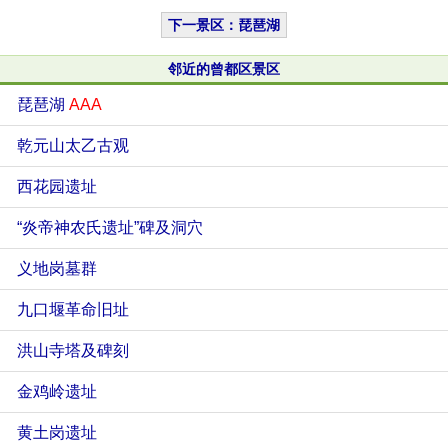
下一景区：琵琶湖
邻近的曾都区景区
琵琶湖
AAA
乾元山太乙古观
西花园遗址
“炎帝神农氏遗址”碑及洞穴
义地岗墓群
九口堰革命旧址
洪山寺塔及碑刻
金鸡岭遗址
黄土岗遗址