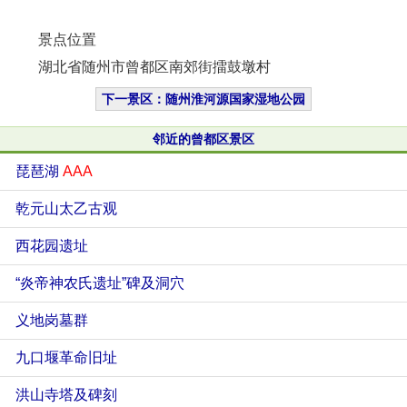
景点位置
湖北省随州市曾都区南郊街擂鼓墩村
下一景区：随州淮河源国家湿地公园
邻近的曾都区景区
琵琶湖
AAA
乾元山太乙古观
西花园遗址
“炎帝神农氏遗址”碑及洞穴
义地岗墓群
九口堰革命旧址
洪山寺塔及碑刻