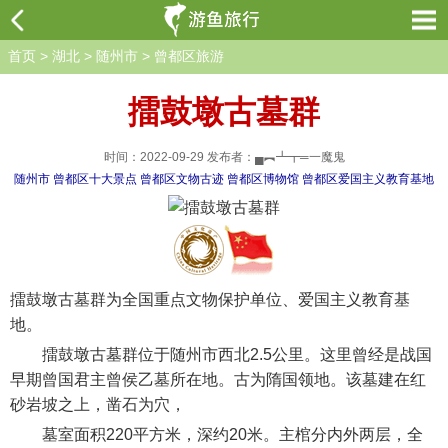
首页
>
湖北
>
随州市
>
曾都区旅游
擂鼓墩古墓群
时间：2022-09-29 发布者：▄︻┻┳═一魔鬼
随州市
曾都区十大景点
曾都区文物古迹
曾都区博物馆
曾都区爱国主义教育基地
擂鼓墩古墓群为全国重点文物保护单位、爱国主义教育基
地。
擂鼓墩古墓群位于随州市西北2.5公里。这里曾经是战国
早期曾国君主曾侯乙墓所在地。古为隋国领地。该墓建在红
砂岩坡之上，凿石为穴，
墓室面积220平方米，深约20米。主棺分内外两层，全