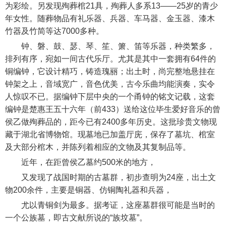
为彩绘。另发现殉葬棺21具，殉葬人多系13——25岁的青少
年女性。随葬物品有礼乐器、兵器、车马器、金玉器、漆木
竹器及竹简等达7000多种。
钟、磐、鼓、瑟、琴、笙、箫、笛等乐器，种类繁多，
排列有序，宛如一间古代乐厅。尤其是其中一套拥有64件的
铜编钟，它设计精巧，铸造瑰丽；出土时，尚完整地悬挂在
钟架之上，音域宽广，音色优美，古今乐曲均能演奏，实令
人惊叹不已。据编钟下层中央的一个甬钟的铭文记载，这套
编钟是楚惠王五十六年（前433）送给这位毕生爱好音乐的曾
侯乙做殉葬品的，距今已有2400多年历史。这批珍贵文物现
藏于湖北省博物馆。现墓地已加盖厅庑，保存了墓坑、棺室
及大部分棺木，并陈列着相应的文物及其复制品等。
近年，在距曾侯乙墓约500米的地方，
又发现了战国时期的古墓群，初步查明为24座，出土文
物200余件，主要是铜器、仿铜陶礼器和兵器，
尤以青铜剑为最多。据考证，这座墓群很可能是当时的
一个公族墓，即古文献所说的“族坟墓”。