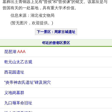
墓葬出土青铜器上见有“曾侯”和“曾侯谏”的铭文。该墓应是与
曾国有关的一处墓地，具有重大学术价值。
信息来源：湖北省文物局
(暂无图片，欢迎提供。)
下一景区：周家古城遗址
邻近的曾都区景区
琵琶湖
AAA
乾元山太乙古观
西花园遗址
“炎帝神农氏遗址”碑及洞穴
义地岗墓群
九口堰革命旧址