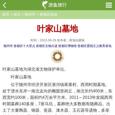
首页
>
湖北
>
随州市
>
曾都区旅游
叶家山墓地
时间：2022-09-29 发布者：夜场玩暧昧
随州市
曾都区十大景点
曾都区文物古迹
曾都区博物馆
曾都区爱国主义教育基地
叶家山墓地为湖北省文物保护单位。
叶家山墓地
位于随州市经济开发区淅河镇蒋寨村。西周时期墓地。
处于漂水东岸一南北走向的椭圆形岗丘，南北长约400米，东
西宽约100米，面积约4万余平方米。2011～2013年发掘西周
时期墓葬140多座，7座马坑，墓葬绝大多数都有随葬品。出
土了大量陶器、铜器、瓷器、漆木器、玉石器等遗物，多座