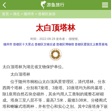
首页
>
湖北
>
随州市
>
曾都区旅游
太白顶塔林
时间：2022-09-29 发布者：-假惺惺。
随州市
曾都区十大景点
曾都区文物古迹
曾都区博物馆
曾都区爱国主义教育基地
太白顶塔林为湖北省文物保护单位。
太白顶塔林
位于随州市桐柏山太白顶风景管理区，清代塔林。分东
西两个塔林，分别有7座塔、3座塔。10座塔均为和尚墓塔，
除1座用自然石块垒砌外，其余均用人工凿制的规整石材砌
成。塔身三至八层不等，最高7.5米，最矮3.08米。分楼阁式
塔和喇嘛式塔两种，并有空心和实心之别。其中2座塔身下嵌