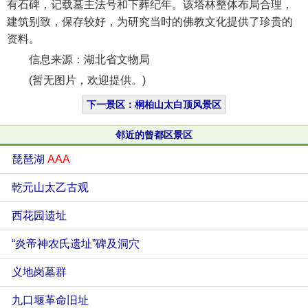
有石碑，记载墓主法号和下葬纪年。该塔林整体布局合理，
建筑别致，保存较好，为研究当时的佛教文化提供了珍贵的
资料。
信息来源：湖北省文物局
(暂无图片，欢迎提供。)
下一景区：桐柏山太白顶风景区
邻近的曾都区景区
琵琶湖
AAA
乾元山太乙古观
西花园遗址
“炎帝神农氏遗址”碑及洞穴
义地岗墓群
九口堰革命旧址