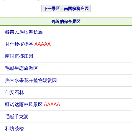
下一景区：南国槟榔庄园
邻近的保亭景区
黎苗民族歌舞长廊
甘什岭槟榔谷
AAAAA
南国槟榔庄园
毛感生态旅游区
热带水果花卉植物观赏园
仙安石林
呀诺达雨林风景区
AAAAA
毛感千龙洞
和坊茶楼