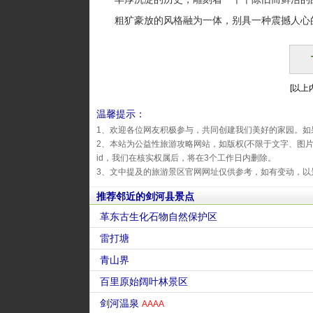
粗犷豪放的风格融为一体，别具一种震撼人心
[以上内
温馨提示：
1、欢迎各位网友积极参与，共同创建我们美好的家园。如
2、本站为公益性旅游攻略网站，如版权(不限于文字、图
id，我们在核实权属后，将在3个工作日内删除。
3、文中提及的旅游景区官网网址仅供参考，如有变动，以
推荐邻近的剑河县景点
革东古生化石物自然保护区
雷打塘
青山界
百里原始阔叶林景区
剑河温泉
AAAA