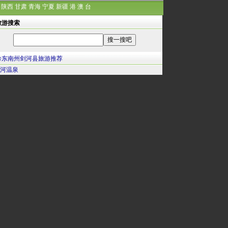
陕西
甘肃
青海
宁夏
新疆
港
澳
台
旅游搜索
黔东南州剑河县旅游推荐
河温泉