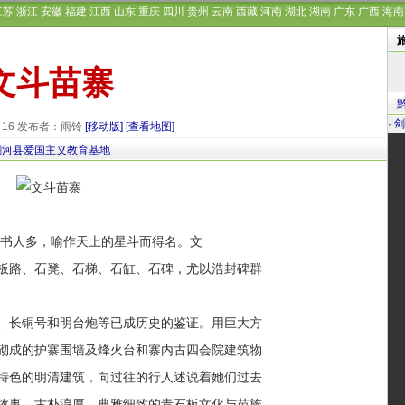
江苏
浙江
安徽
福建
江西
山东
重庆
四川
贵州
云南
西藏
河南
湖北
湖南
广东
广西
海南
文斗苗寨
·
剑
9-16 发布者：雨铃
[移动版]
[查看地图]
剑河县爱国主义教育基地
书人多，喻作天上的星斗而得名。文
路、石凳、石梯、石缸、石碑，尤以浩封碑群
长铜号和明台炮等已成历史的鉴证。用巨大方
成的护寨围墙及烽火台和寨内古四会院建筑物
色的明清建筑，向过往的行人述说着她们过去
事。古朴淳厚、典雅细致的青石板文化与苗族