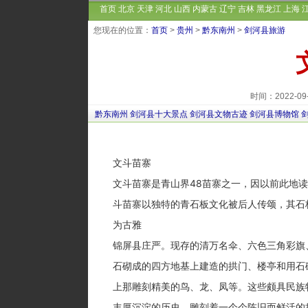
首页
北京
天津
河北
山西
内蒙古
辽宁
吉林
黑龙江
上海
您现在的位置：
首页
>
贵州
>
黔东南州
>
剑河县旅游
时间：2022-0
黔东南州
剑河县十大景点
剑河县文物古迹
剑河县博物馆
文斗苗寨
文斗苗寨是青山界48苗寨之一，因以前此地读
斗苗寨以独特的青石板文化被后人传颂，其石板
为古雅
锦屏县庄严。现存的清万名伞、六色三角彩旗、
石砌成的四方地基上建造的拱门、楼亭和用石砌
上那雕刻精美的鸟、龙、凤等。这些颇具民族特
丰厚沉淀的历史，雕刻着一个个陈旧而鲜活的故