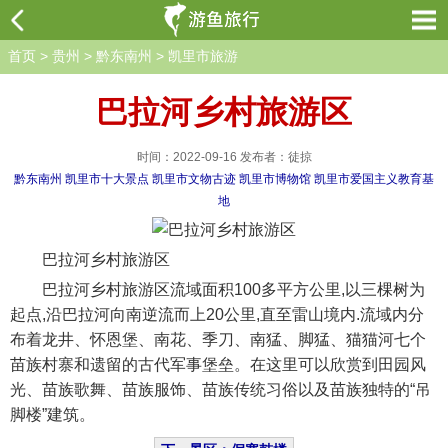
首页
>
贵州
>
黔东南州
>
凯里市旅游
巴拉河乡村旅游区
时间：2022-09-16 发布者：徒掠
黔东南州
凯里市十大景点
凯里市文物古迹
凯里市博物馆
凯里市爱国主义教育基
地
巴拉河乡村旅游区
巴拉河乡村旅游区流域面积100多平方公里,以三棵树为
起点,沿巴拉河向南逆流而上20公里,直至雷山境内.流域内分
布着龙井、怀恩堡、南花、季刀、南猛、脚猛、猫猫河七个
苗族村寨和遗留的古代军事堡垒。在这里可以欣赏到田园风
光、苗族歌舞、苗族服饰、苗族传统习俗以及苗族独特的“吊
脚楼”建筑。