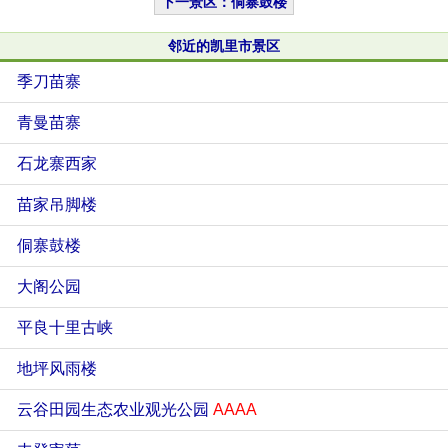
下一景区：侗寨鼓楼
邻近的凯里市景区
季刀苗寨
青曼苗寨
石龙寨西家
苗家吊脚楼
侗寨鼓楼
大阁公园
平良十里古峡
地坪风雨楼
云谷田园生态农业观光公园
AAAA