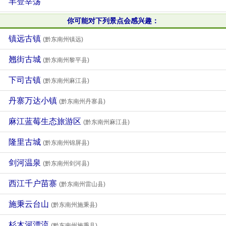
丰登宰荡
你可能对下列景点会感兴趣：
镇远古镇
(黔东南州镇远)
翘街古城
(黔东南州黎平县)
下司古镇
(黔东南州麻江县)
丹寨万达小镇
(黔东南州丹寨县)
麻江蓝莓生态旅游区
(黔东南州麻江县)
隆里古城
(黔东南州锦屏县)
剑河温泉
(黔东南州剑河县)
西江千户苗寨
(黔东南州雷山县)
施秉云台山
(黔东南州施秉县)
杉木河漂流
(黔东南州施秉县)