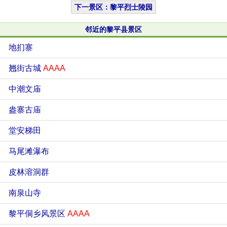
下一景区：黎平烈士陵园
邻近的黎平县景区
地扪寨
翘街古城
AAAA
中潮文庙
盎寨古庙
堂安梯田
马尾滩瀑布
皮林溶洞群
南泉山寺
黎平侗乡风景区
AAAA