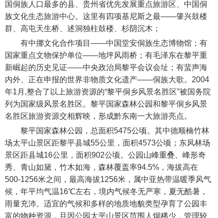
国侗族人口最多的县、贵州省优先发展重点旅游区、中国侗
族文化生态旅游中心。这里有四项基尼斯之最——肇兴鼓楼
群、高屯天生桥、述洞独柱鼓楼、杉阴沉木；
有中挪文化合作项目——中国堂安侗族生态博物馆；有
国家重点文物保护单位——地坪风雨桥；有毛泽东在黎平重
新崛起的历史见证——中央政治局黎平会议会址；有蜚声海
内外、正在申报的世界非物质文化遗产——侗族大歌。2004
年1月,整合了以上旅游资源的“黎平侗乡风景名胜区”被国务院
列为国家级风景名胜区。黎平国家森林公园和黎平侗乡风景
名胜区旅游资源交相辉映，形成黔东南一大旅游亮点。
黎平国家森林公园，总面积5475公顷。其中德顺楠竹林
场太平山景区距黎平县城55公里，面积4573公顷；东风林场
景区距县城16公里，面积902公顷。公园山峰重叠、峰形奇
秀、青山如黛，竹木如海，森林覆盖率94.5%，海拔高在
500-1256米之间，最高海拔1256米，属中亚热带温暖季风气
候，年平均气温16℃左右，境内气候冬无严寒，夏无酷暑，
雨量充沛。适宜的气候和多样的地质地貌类型孕育了公园丰
富的物种资源，且因公园太平山景区范围人烟稀少，管理较