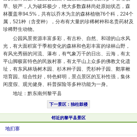
早、较严，人为破坏极少，绝大多数森林尚处原始状态，森
林覆盖率94.5%，共有以乔木为主的森林植物76个科，224个
属，521种（含变种），分布有大量的珍稀树种和名贵药材及
珍稀野生动物。
公园风景资源丰富多彩，有古朴、自然、和谐的山水风
光，有大面积富于季相变化的森林和色彩丰富的绿林山野，
有风光秀丽的河流、瀑布，有气象万千的日出、云海，有太
平山脚极富特色的民族村寨，有太平山上众多的佛教文化遗
址，有东风林场树木园、杉木种子园、秃杉种子园、鹅掌楸
培育园。组合性好，特色鲜明，景点景区的互补性强，集休
闲度假、观光健身、科普探险等多种功能为一身。
地址：黔东南州黎平县
下一景区：独柱鼓楼
邻近的黎平县景区
地扪寨