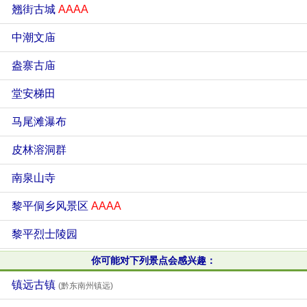
翘街古城
AAAA
中潮文庙
盎寨古庙
堂安梯田
马尾滩瀑布
皮林溶洞群
南泉山寺
黎平侗乡风景区
AAAA
黎平烈士陵园
你可能对下列景点会感兴趣：
镇远古镇
(黔东南州镇远)