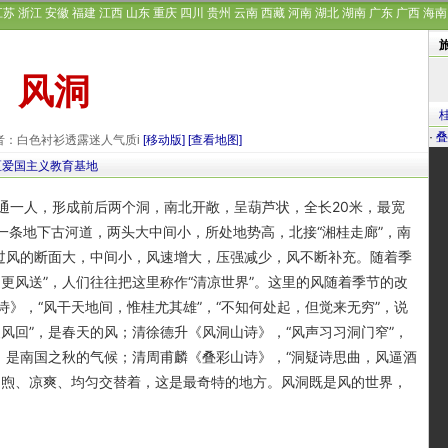
江苏
浙江
安徽
福建
江西
山东
重庆
四川
贵州
云南
西藏
河南
湖北
湖南
广东
广西
海南
风洞
·
叠
发布者：白色衬衫透露迷人气质i
[移动版]
[查看地图]
区爱国主义教育基地
一人，形成前后两个洞，南北开敞，呈葫芦状，全长20米，最宽
是一条地下古河道，两头大中间小，所处地势高，北接“湘桂走廊”，南
端过风的断面大，中间小，风速增大，压强减少，风不断补充。随着季
更风送”，人们往往把这里称作“清凉世界”。这里的风随着季节的改
》，“风干天地间，惟桂尤其雄”，“不知何处起，但觉来无穷”，说
风回”，是春天的风；清徐德升《风洞山诗》，“风声习习洞门窄”，
，是南国之秋的气候；清周甫麟《叠彩山诗》，“洞疑诗思曲，风逼酒
和煦、凉爽、均匀交替着，这是最奇特的地方。风洞既是风的世界，