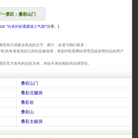
下一景区：叠彩山门
: "
白色衬衫透露迷人气质i
"分享。]
果您有介绍家乡风光的文字、图片，欢迎与我们联系；
片等)所有者发现自己的作品被使用，请及时联系网站管理员或使用作品的用户
景区官方发布的信息为准，本站不承担相应的法律责任。
叠彩山门
叠彩北牖洞
叠彩岩
叠彩山
叠彩太极洞