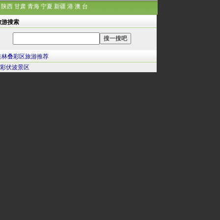
陕西
甘肃
青海
宁夏
新疆
港
澳
台
旅游搜索
桂林叠彩区旅游推荐
彩伏波景区