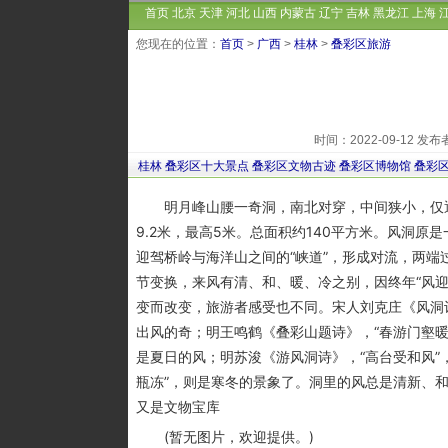
首页
北京
天津
河北
山西
内蒙古
辽宁
吉林
黑龙江
上海
您现在的位置：
首页
>
广西
>
桂林
>
叠彩区旅游
时间：2022-09-12 
桂林
叠彩区十大景点
叠彩区文物古迹
叠彩区博物馆
叠彩
明月峰山腰一奇洞，南北对穿，中间狭小，仅通
9.2米，最高5米。总面积约140平方米。风洞原
迎驾桥岭与海洋山之间的“峡道”，形成对流，两
节变换，来风有清、和、暖、冷之别，因终年“风迎
变而改变，旅游者感受也不同。宋人刘克庄《风洞诗
出风的奇；明王鸣鹤《叠彩山题诗》，“春游门壑暖
是夏日的风；明苏浚《游风洞诗》，“高台受和风”
瓶冻”，则是寒冬的景象了。洞里的风总是清新、
又是文物宝库
(暂无图片，欢迎提供。)