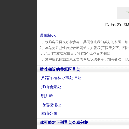
[以上内容由网友id
温馨提示：
1、欢迎各位网友积极参与，共同创建我们美好的家园。如
2、本站为公益性旅游攻略网站，如版权(不限于文字、图
id，我们在核实权属后，将在3个工作日内删除。
3、文中提及的旅游景区官网网址仅供参考，如有变动，以
推荐邻近的叠彩区景点
八路军桂林办事处旧址
江山会景处
明月峰
逍遥楼遗址
虞山公园
你可能对下列景点会感兴趣