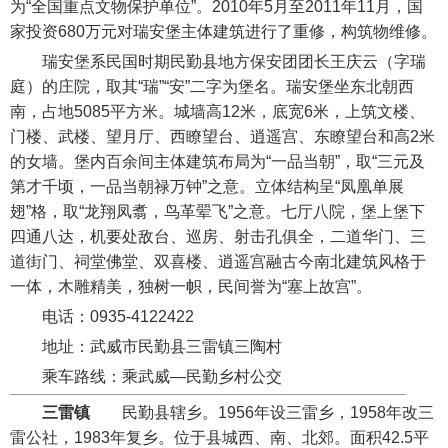
为“全国重点文物保护单位”。2010年5月至2011年11月，国
家投资680万元对瑞安堡主体建筑进行了重修，构筑物维修。
瑞安堡系民国时期民勤县地方保安团团长王庆云（字瑞
庭）的庄院，取其“瑞”“安”二字为堡名。瑞安堡坐东北朝西
南，占地5085平方米。城墙高12米，底宽6米，上筑文楼、
门楼、武楼、望月厅、西瞭望台、逍遥宫、东瞭望台和高2米
的女墙。堡内百余间主体建筑布局为“一品当朝”，取“三元及
第才千顷，一品当朝禄万钟”之意。立体结构呈“凤凰单展
翅”格，取“龙翔凤翥，鸟革翚飞”之意。七厅八院，堡上堡下
四通八达，机要处敌台、巡房、射击孔俱全，二道华门、三
道街门、祠堂佛堂、双喜楼、逍遥宫融古今南北建筑风格于
一体，木雕精美，独树一帜，民间誉为“塞上故宫”。
电话：0935-4122422
地址：武威市民勤县三雷镇三陶村
乘车路线：乘武威—民勤乡村公交
三雷镇
民勤县辖乡。1956年设三雷乡，1958年改三
雷公社，1983年复乡。位于县城西、南、北郊。面积42.5平