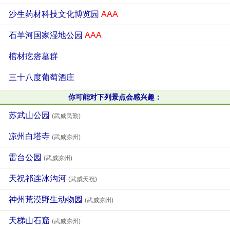
沙生药材科技文化博览园
AAA
石羊河国家湿地公园
AAA
棺材疙瘩墓群
三十八度葡萄酒庄
你可能对下列景点会感兴趣：
苏武山公园
(武威民勤)
凉州白塔寺
(武威凉州)
雷台公园
(武威凉州)
天祝祁连冰沟河
(武威天祝)
神州荒漠野生动物园
(武威凉州)
天梯山石窟
(武威凉州)