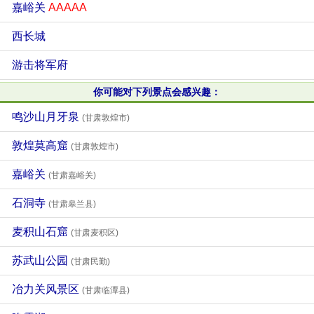
嘉峪关
AAAAA
西长城
游击将军府
你可能对下列景点会感兴趣：
鸣沙山月牙泉
(甘肃敦煌市)
敦煌莫高窟
(甘肃敦煌市)
嘉峪关
(甘肃嘉峪关)
石洞寺
(甘肃皋兰县)
麦积山石窟
(甘肃麦积区)
苏武山公园
(甘肃民勤)
冶力关风景区
(甘肃临潭县)