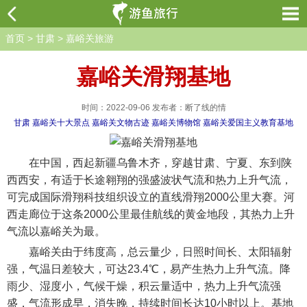
首页
>
甘肃
>
嘉峪关旅游
嘉峪关滑翔基地
时间：2022-09-06 发布者：断了线的情
甘肃
嘉峪关十大景点
嘉峪关文物古迹
嘉峪关博物馆
嘉峪关爱国主义教育基地
在中国，西起新疆乌鲁木齐，穿越甘肃、宁夏、东到陕
西西安，有适于长途翱翔的强盛波状气流和热力上升气流，
可完成国际滑翔科技组织设立的直线滑翔2000公里大赛。河
西走廊位于这条2000公里最佳航线的黄金地段，其热力上升
气流以嘉峪关为最。
嘉峪关由于纬度高，总云量少，日照时间长、太阳辐射
强，气温日差较大，可达23.4℃，易产生热力上升气流。降
雨少、湿度小，气候干燥，积云量适中，热力上升气流强
盛，气流形成早，消失晚，持续时间长达10小时以上。基地