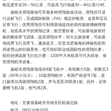
能见度常在30～50公里，可提高飞行地速30～40公里/小时。
嘉峪关滑翔基地可开展多种滑翔旅游活动。滑翔员可进
行达标飞行，完成国际航联（FAI）规定的银质、金质和宝石
证章飞行；优秀滑翔员可利用基地提供的高性能玻璃钢滑翔
机，创造高水平的滑翔记录；航空爱好者，可由基地派有经
验的教练带飞训练，提高滑翔水平；对大众旅游者，可由基
地优秀飞行员带飞，遨游蓝天，欣赏戈壁瀚海的神秘色彩和
祁连雪山的壮丽景色，也可组织双边或国际性的滑翔比赛；
组织丝绸这路飞行拉力赛；1200平方米机库可代为存放、保
管滑翔机等设备。
嘉峪关滑翔基地现存8架飞机中，有初教六5架。初教五3
架（83号小马力）；10架滑翔机中，有国产前进号7架，进
口扬塔尔高级滑翔机2架，罗马尼亚28双座1架。此外，还有
蜜蜂飞机1架，热气球2具。
地址：甘肃省嘉峪关市雄关区机场北路
电话：0937-6381070