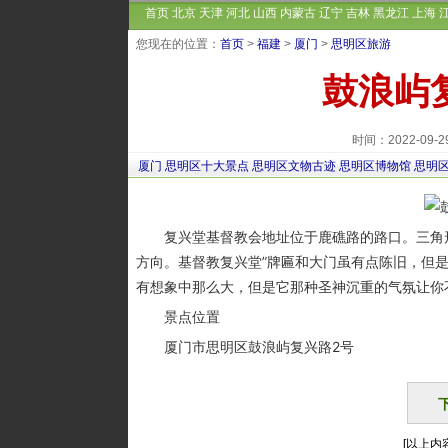
首页
北京
天津
河北
山西
内蒙古
辽宁
吉林
黑龙江
上海
您现在的位置：
首页
>
福建
>
厦门
>
思明区旅游
鼓浪屿
时间：2022-09
厦门
思明区十大景点
思明区文物古迹
思明区博物馆
思明
复兴堂基督教会地址位于鹿礁路的路口。三角形
方向。基督教复兴堂”牌匾和大门虽有点陈旧，但
有想象中那么大，但是它那种圣神沉重的气氛让你
景点位置
厦门市思明区鼓浪屿复兴路2号
[以上内容