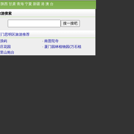
陕西
甘肃
青海
宁夏
新疆
港
澳
台
旅游搜索
厦门思明区旅游推荐
浪屿
·
南普陀寺
庄花园
·
厦门园林植物园(万石植
里山炮台