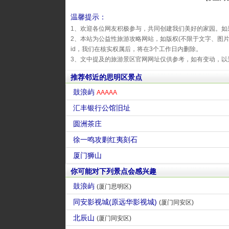
温馨提示：
1、欢迎各位网友积极参与，共同创建我们美好的家园。如
2、本站为公益性旅游攻略网站，如版权(不限于文字、图
id，我们在核实权属后，将在3个工作日内删除。
3、文中提及的旅游景区官网网址仅供参考，如有变动，以
推荐邻近的思明区景点
鼓浪屿
AAAAA
汇丰银行公馆旧址
圆洲茶庄
徐一鸣攻剿红夷刻石
厦门狮山
你可能对下列景点会感兴趣
鼓浪屿
(厦门思明区)
同安影视城(原远华影视城)
(厦门同安区)
北辰山
(厦门同安区)