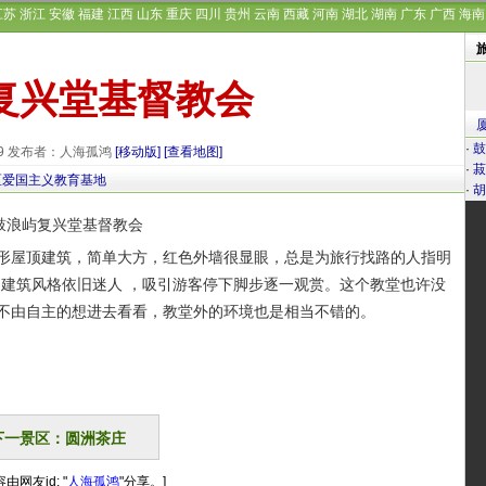
江苏
浙江
安徽
福建
江西
山东
重庆
四川
贵州
云南
西藏
河南
湖北
湖南
广东
广西
海南
复兴堂基督教会
·
鼓
-29 发布者：人海孤鸿
[移动版]
[查看地图]
·
菽
区爱国主义教育基地
·
胡
屋顶建筑，简单大方，红色外墙很显眼，总是为旅行找路的人指明
是建筑风格依旧迷人 ，吸引游客停下脚步逐一观赏。这个教堂也许没
不由自主的想进去看看，教堂外的环境也是相当不错的。
下一景区：圆洲茶庄
由网友id: "
人海孤鸿
"分享。]